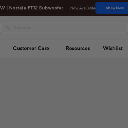
W | Nostala FT12 Subwoofer
Now Available
Shop Now
Buscar
Customer Care
Resources
Wishlist