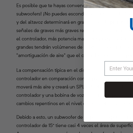
Es posible que te hayas convencido de que el tamaño n
subwoofers! ¡No puedes esconderte detrás de tu F-350 c
y del altavoz determinará en gran medida la profundid
señales de graves más graves requiere una enorme can
el controlador, más potencia manejará y mayor volume
grandes tendrán volúmenes de gabinete más grandes p
"amortiguación de aire" que el controlador necesita pa
La compensación típica en el diseño de altavoces que i
controlador en comparación con el peso del cono del a
moverá más aire y creará un SPL más alto si todos los d
controlador y una bobina de voz afectará la rapidez c
cambios repentinos en el nivel de la señal de entrada.
Debido a esto, un subwoofer de 8” puede responder más
controlador de 15” tiene casi 4 veces el área de superfi