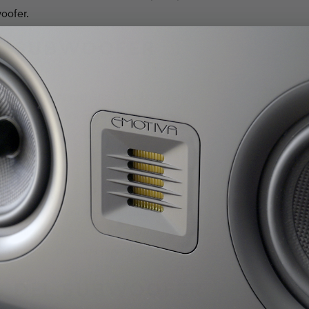
oofer.
EL SUBWOOFER
inar de varias maneras. El subwoofer a
(LFE) que se usa en la producción de
es de sonido envolvente. Este será el
La calidad de esta reproducción de sonido
frecuencia hasta su punto más bajo
ir frecuencias tan bajas como 20-30 Hz.
s esencial pero no necesariamente un factor
ística definitoria de los subwoofers es la
un impulso para una reproducción precisa
S DEL SUBWOOFER