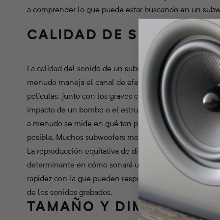
a comprender lo que puede estar buscando en un subw
CALIDAD DE SONIDO D
La calidad del sonido de un subwoofer se puede determ
menudo maneja el canal de efectos de baja frecuencia 
películas, junto con los graves cruzados de otros canal
impacto de un bombo o el estruendo de una explosión. 
a menudo se mide en qué tan plana es la respuesta de 
posible. Muchos subwoofers modernos pueden reproduc
La reproducción equitativa de diferentes frecuencias e
determinante en cómo sonará un subwoofer. Una caracter
rapidez con la que pueden responder y recuperarse de 
de los sonidos grabados.
TAMAÑO Y DIMENSIONE