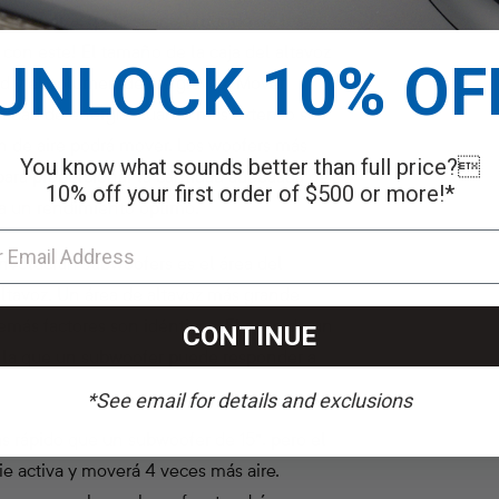
o importa, ¡pero sí en el mundo de los
on este! El tamaño de la caja del altavoz
UNLOCK 10% OF
ad y el volumen de los graves. Mover
tidad de energía; cuanto más extenso sea
n de aire podrá mover. Los woofers más
You know what sounds better than full price?
ara proporcionar la cantidad adecuada de
10% off your first order of $500 or more!*
ra un rendimiento óptimo.
nvolucran subwoofers es el área del
ltavoz. Un área de altavoz más grande
emás factores son idénticos. El peso de un
CONTINUE
on la que un subwoofer puede responder a
*See email for details and exclusions
 rápido que un subwoofer de 15”, pero el
cie activa y moverá 4 veces más aire.