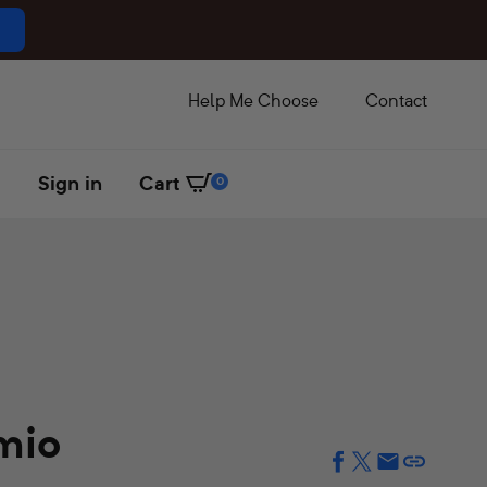
Help Me Choose
Contact
Sign in
Cart
0
mio