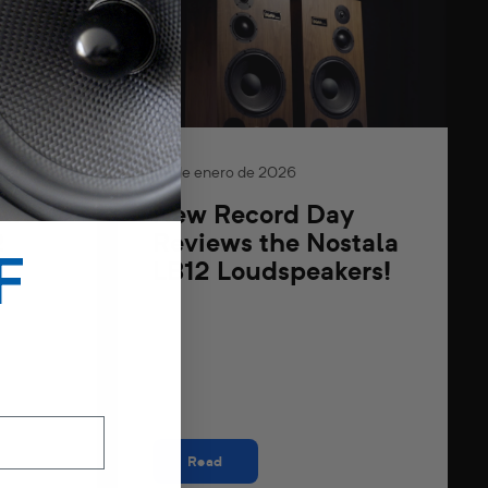
28 de enero de 2026
ews
New Record Day
2
Reviews the Nostala
F
LB12 Loudspeakers!
Read