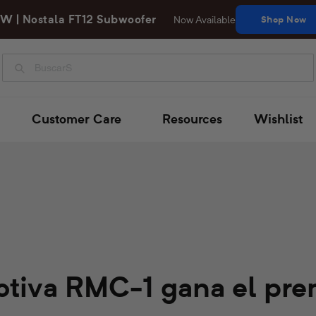
W | Nostala FT12 Subwoofer
Now Available
Shop Now
Buscar
Customer Care
Resources
Wishlist
otiva RMC-1 gana el pre