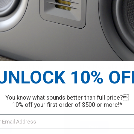
rzo de 2026
2 de febrero de 2026
 Films first
Steve Huff Revi
ssions of the
the Nostala LB1
UNLOCK 10% OF
 A7+ Amplifier!
Loudspeakers!
You know what sounds better than full price?
10% off your first order of $500 or more!*
d
Read