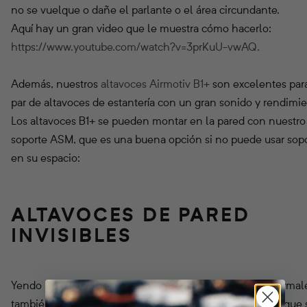
no se vuelque o dañe el parlante o el área circundante.
Aquí hay un gran video que le muestra cómo hacerlo:
https://www.youtube.com/watch?v=3prKuU-vwAQ.
Además, nuestros
altavoces Airmotiv B1+
son excelentes par
par de altavoces de estantería con un gran sonido y rendimie
Los altavoces B1+ se pueden montar en la pared con nuestro
soporte ASM, que es una buena opción si no puede usar sop
en su espacio:
ALTAVOCES DE PARED
INVISIBLES
Yendo un paso por encima de los altavoces de pared normal
también tiene "altavoces invisibles" como los altavoces que 