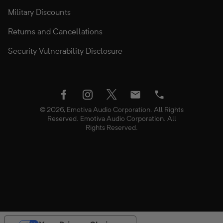
Military Discounts
Returns and Cancellations
Security Vulnerability Disclosure
twitter
facebook
instagram
Email
Phone
© 2026, Emotiva Audio Corporation. All Rights
Reserved. Emotiva Audio Corporation. All
Rights Reserved.
Utiliza