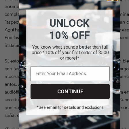
enumeran aquí. Estos parlantes le permiten cubrir
completamente sus parlantes con paneles de yeso y elimina
UNLOCK
"aspecto" de tener cualquier parlante en su sala de cine en c
Aquí hay un excelente enlace sobre cómo pueden lograr eso
10% OFF
Podrías preguntar: ¿se verá afectado el sonido? ¿Cómo pued
instalar estos altavoces?
You know what sounds better than full
price? 10% off your first order of $500
or more!*
Sí, estos parlantes tienen un concepto fabuloso y suenan bi
con las herramientas de calibración adecuadas. Sin embargo
muchas desventajas para altavoces como estos. Como menc
antes, ¿cómo se verá afectado el sonido? Los verdaderos
CONTINUE
audiófilos sin duda escucharán una diferencia significativa e
un altavoz dentro de una pared y un altavoz tradicional. Su
que no es un gran audiófilo y pasa por alto los detalles de u
*See email for details and exclusions
señal específica.