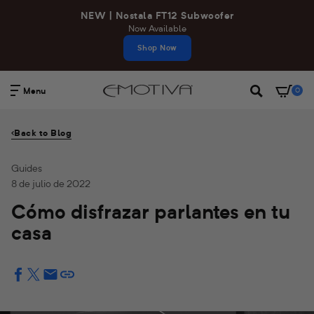
Ir
NEW | Nostala FT12 Subwoofer
directamente
Now Available
al
Shop Now
contenido
Menu
0
Buscar
Back to Blog
Guides
8 de julio de 2022
Cómo disfrazar parlantes en tu
casa